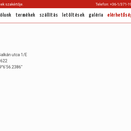
ek szakértője.
Telefon: +36-1/371-1
Current
page:
rólunk
termékek
szállítás
letöltések
galéria
elérhetősé
alkán utca 1/E
5622
19°6'56.2386"