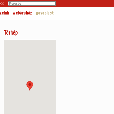
Search
990
geink
webáruház
gavaplast
Térkép