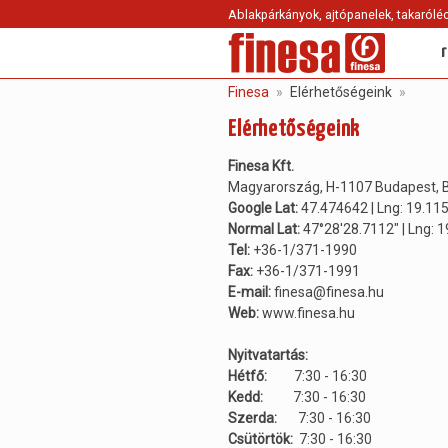
Ablakpárkányok, ajtópanelek, takaróléc
Finesa
Elérhetőségeink
Elérhetőségeink
Finesa Kft.
Magyarország, H-1107 Budapest, B
Google Lat:
47.474642 | Lng: 19.11
Normal Lat:
47°28'28.7112" | Lng: 
Tel:
+36-1/371-1990
Fax:
+36-1/371-1991
E-mail:
finesa@finesa.hu
Web:
www.finesa.hu
Nyitvatartás:
Hétfő:
7:30 - 16:30
Kedd:
7:30 - 16:30
Szerda:
7:30 - 16:30
Csütörtök:
7:30 - 16:30