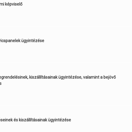
mi képviselő
icspanelek ügyintézése
endelésinek, kiszállításainak ügyintézése, valamint a bejövő
s
inek és kiszállításainak ügyintézése