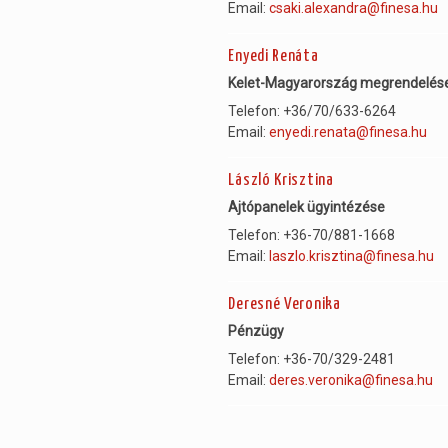
Email:
csaki.alexandra@finesa.hu
Enyedi Renáta
Kelet-Magyarország megrendelései
Telefon: +36/70/633-6264
Email:
enyedi.renata@finesa.hu
László Krisztina
Ajtópanelek ügyintézése
Telefon: +36-70/881-1668
Email:
laszlo.krisztina@finesa.hu
Deresné Veronika
Pénzügy
Telefon: +36-70/329-2481
Email:
deres.veronika@finesa.hu