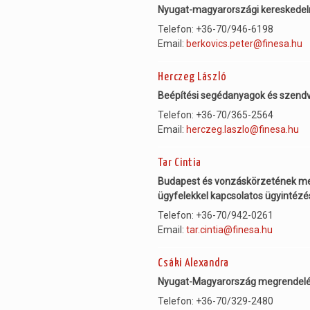
Nyugat-magyarországi kereskedel
Telefon: +36-70/946-6198
Email:
berkovics.peter@finesa.hu
Herczeg László
Beépítési segédanyagok és szendv
Telefon: +36-70/365-2564
Email:
herczeg.laszlo@finesa.hu
Tar Cintia
Budapest és vonzáskörzetének megr
ügyfelekkel kapcsolatos ügyintézé
Telefon: +36-70/942-0261
Email:
tar.cintia@finesa.hu
Csáki Alexandra
Nyugat-Magyarország megrendelése
Telefon: +36-70/329-2480