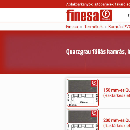
Ablakpárkányok, ajtópanelek, takaróléc
Finesa
Termékek
Kamrás PVC
Quarzgrau fóliás kamrás, 
150 mm-es Qua
(Raktárkészle
200 mm-es Qua
(Raktárkészle