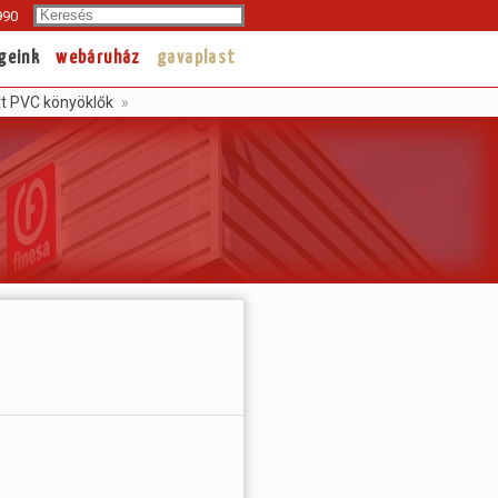
Search
990
geink
webáruház
gavaplast
tt PVC könyöklők