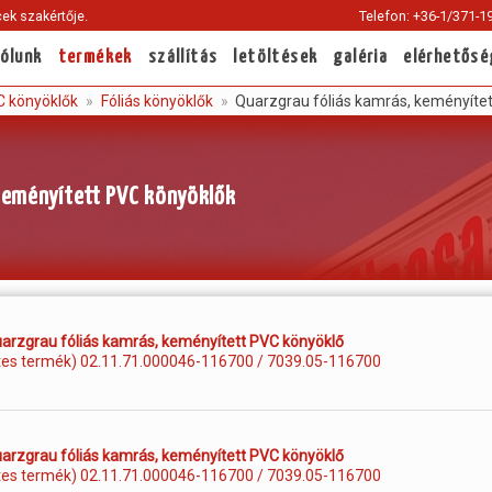
ek szakértője.
Telefon: +36-1/371-1
Current
page:
rólunk
termékek
szállítás
letöltések
galéria
elérhetősé
 könyöklők
Fóliás könyöklők
Quarzgrau fóliás kamrás, keményíte
keményített PVC könyöklők
rzgrau fóliás kamrás, keményített PVC könyöklő
tes termék) 02.11.71.000046-116700 / 7039.05-116700
rzgrau fóliás kamrás, keményített PVC könyöklő
tes termék) 02.11.71.000046-116700 / 7039.05-116700