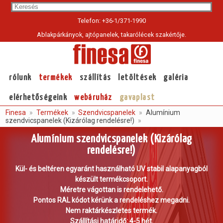
Sea
Telefon: +36-1/371-1990
Ablakpárkányok, ajtópanelek, takarólécek szakértője.
Current
page:
rólunk
termékek
szállítás
letöltések
galéria
elérhetőségeink
webáruház
gavaplast
Finesa
Termékek
Szendvicspanelek
Alumínium
szendvicspanelek (Kizárólag rendelésre!)
Alumínium szendvicspanelek (Kizárólag
rendelésre!)
Kül- és beltéren egyaránt használható UV stabil alapanyagból
készült termékcsoport.
Méretre vágottan is rendelehető.
Pontos RAL kódot kérünk a rendeléshez megadni.
Nem raktárkészletes termék.
Szállítási határidő: 4-5 hét.