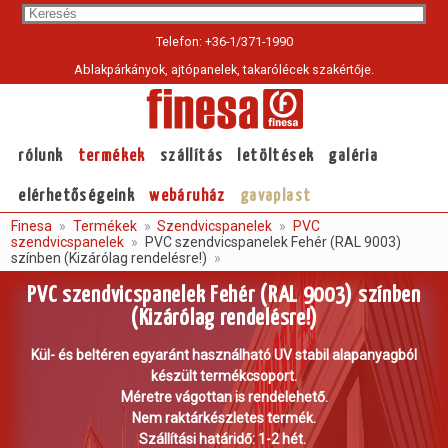
Sea
Telefon: +36-1/371-1990
Ablakpárkányok, ajtópanelek, takarólécek szakértője.
Current
page:
rólunk
termékek
szállítás
letöltések
galéria
elérhetőségeink
webáruház
gavaplast
Finesa
Termékek
Szendvicspanelek
PVC
szendvicspanelek
PVC szendvicspanelek Fehér (RAL 9003)
színben (Kizárólag rendelésre!)
PVC szendvicspanelek Fehér (RAL 9003) színben
(Kizárólag rendelésre!)
Kül- és beltéren egyaránt használható UV stabil alapanyagból
készült termékcsoport.
Méretre vágottan is rendelehető.
Nem raktárkészletes termék.
Szállítási határidő: 1-2 hét.