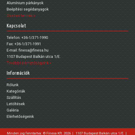
Alumínium párkányok
Beépítési segédanyagok
Összes termék »
Kapcsolat
Telefon: +36-1/371-1990
Fax: +36-1/371-1991
E-mail: finesa@finesa.hu
1107 Budapest Balkán utca 1/E.
További elérhetőségeink »
Információk
Rólunk
Kategóriák
Szállítás
Letöltések
Galéria
Elérhetőségeink
Minden jog fenntartva: © Finesa Kft. 2026
|
1107 Budapest Balkán utca 1/E.
|