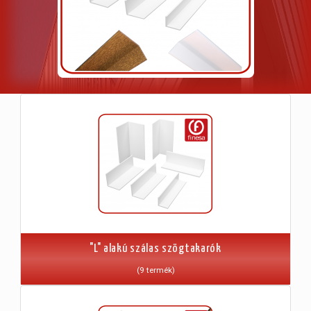
"L" alakú szálas szögtakarók
(9 termék)