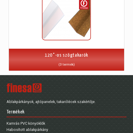
120°-os szögtakarók
(3 termék)
Ablakpárkányok, ajtópanelek, takarólécek szakértője.
Termékek
Kamrás PVC könyöklők
Habosított ablakpárkány