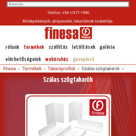
Sea
Telefon: +36-1/371-1990
Ablakpárkányok, ajtópanelek, takarólécek szakértője.
Current
page:
rólunk
termékek
szállítás
letöltések
galéria
elérhetőségeink
webáruház
gavaplast
Finesa
Termékek
Takaróprofilok
Szálas szögtakarók
Szálas szögtakarók