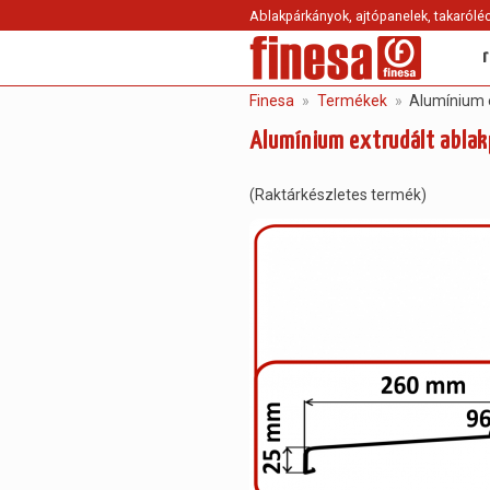
Ablakpárkányok, ajtópanelek, takaróléc
Finesa
Termékek
Alumínium e
Alumínium extrudált abla
(Raktárkészletes termék)