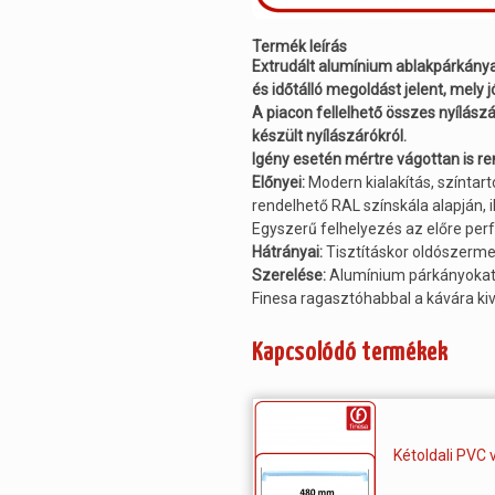
Termék leírás
Extrudált alumínium ablakpárkánya
és időtálló megoldást jelent, mely j
A piacon fellelhető összes nyílás
készült nyílászárókról.
Igény esetén mértre vágottan is r
Előnyei:
Modern kialakítás, színtar
rendelhető RAL színskála alapján, ill
Egyszerű felhelyezés az előre per
Hátrányai:
Tisztításkor oldószerm
Szerelése:
Alumínium párkányokat v
Finesa ragasztóhabbal a kávára kivá
Kapcsolódó termékek
Kétoldali PVC