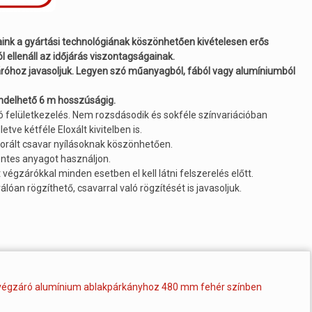
ink a gyártási technológiának köszönhetően kivételesen erős
ól ellenáll az időjárás viszontagságainak.
záróhoz javasoljuk. Legyen szó műanyagból, fából vagy alumíniumból
endelhető 6 m hosszúságig.
tó felületkezelés. Nem rozsdásodik és sokféle színvariációban
etve kétféle Eloxált kivitelben is.
forált csavar nyílásoknak köszönhetően.
entes anyagot használjon.
égzárókkal minden esetben el kell látni felszerelés előtt.
lóan rögzíthető, csavarral való rögzítését is javasoljuk.
 végzáró alumínium ablakpárkányhoz 480 mm fehér színben