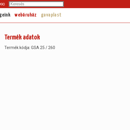
Search
990
geink
webáruház
gavaplast
Termék adatok
Termék kódja: GSA 25 / 260