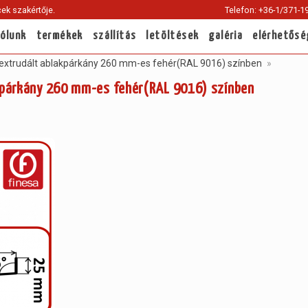
ek szakértője.
Telefon: +36-1/371-1
rólunk
termékek
szállítás
letöltések
galéria
elérhetősé
xtrudált ablakpárkány 260 mm-es fehér(RAL 9016) színben
kpárkány 260 mm-es fehér(RAL 9016) színben