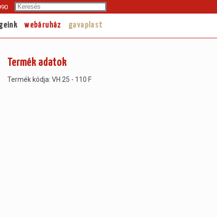
Search
990
geink
webáruház
gavaplast
Termék adatok
Termék kódja: VH 25 - 110 F