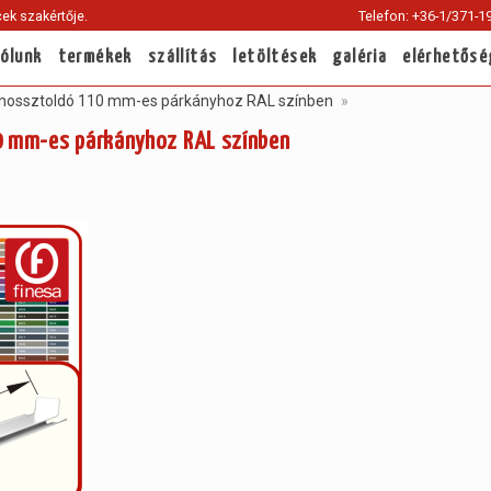
ek szakértője.
Telefon: +36-1/371-1
rólunk
termékek
szállítás
letöltések
galéria
elérhetősé
hossztoldó 110 mm-es párkányhoz RAL színben
 mm-es párkányhoz RAL színben