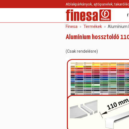
Ablakpárkányok, ajtópanelek, takaróléc
Finesa
Termékek
Alumínium 
Alumínium hossztoldó 110
(Csak rendelésre)