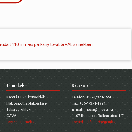
rudált 110 mm-es párkány további RAL színekben
Termékek
Kapcsolat
Kamrás PVC könyöklők
Telefon: +36-1/371-1990
Habosított ablakpárkány
Fax: +36-1/371-1991
Takaróprofilok
E-mail: finesa@finesa.hu
GAVA
1107 Budapest Balkán utca 1/E.
Összes termék »
További elérhetőségeink »