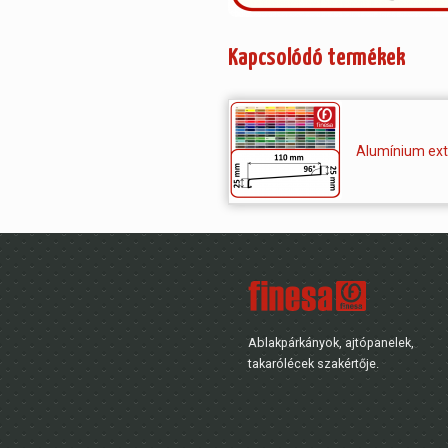
Kapcsolódó termékek
Alumínium ext
Ablakpárkányok, ajtópanelek,
takarólécek szakértője.