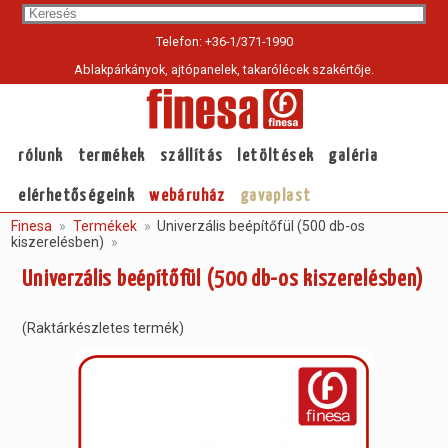
Sea
Telefon: +36-1/371-1990
Ablakpárkányok, ajtópanelek, takarólécek szakértője.
rólunk
termékek
szállítás
letöltések
galéria
elérhetőségeink
webáruház
gavaplast
Finesa
Termékek
Univerzális beépítőfül (500 db-os
kiszerelésben)
Univerzális beépítőfül (500 db-os kiszerelésben)
(Raktárkészletes termék)