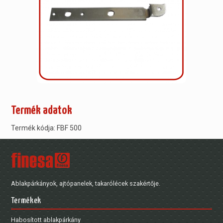
Termék adatok
Termék kódja: FBF 500
Ablakpárkányok, ajtópanelek, takarólécek szakértője.
Termékek
Habosított ablakpárkány